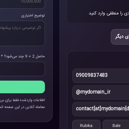
ی را منطقی وارد کنید
توضیح اختیاری
ی دیگر
حاصل 2 + 9 چند می‌شود؟ *
09009837483
@mydomain_ir
اطلاعات واردشده فقط برای برر
معامله آنلاین در این صفحه انج
contact[at]mydomain[d
Rubika
Bale